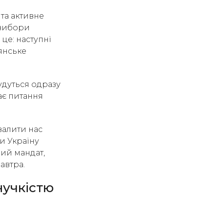
та активне
«вибори
це: наступні
янське
удуться одразу
ає питання
валити нас
и Україну
ий мандат,
автра.
нучкістю