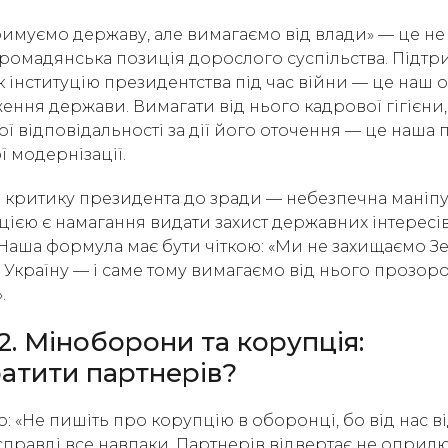
римуємо державу, але вимагаємо від влади» — це не 
громадянська позиція дорослого суспільства. Підтр
 інституцію президентства під час війни — це наш 
ення держави. Вимагати від нього кадрової гігієни,
ої відповідальності за дії його оточення — це наша
 модернізації.
критику президента до зради — небезпечна маніпул
ією є намагання видати захист державних інтересів 
 Наша формула має бути чіткою: «Ми не захищаємо З
Україну — і саме тому вимагаємо від нього прозорос
.
2. Міноборони та корупція:
ратити партнерів?
: «Не пишіть про корупцію в оборонці, бо від нас в
справді все навпаки. Партнерів відвертає не опри