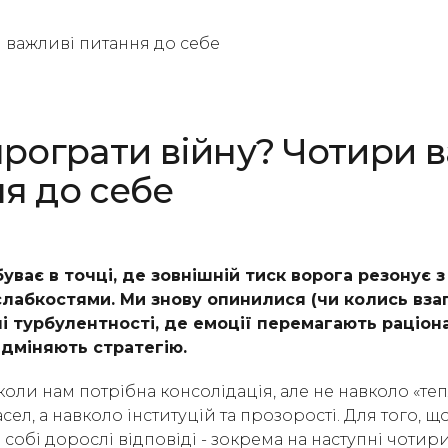
програти війну? Чотири 
я до себе
уває в точці, де зовнішній тиск ворога резонує 
слабкостями. Ми знову опинилися (чи колись вза
ні турбулентності, де емоції перемагають раціона
ідміняють стратегію.
коли нам потрібна консолідація, але не навколо «те
сел, а навколо інституцій та прозорості. Для того, щ
собі дорослі відповіді - зокрема на наступні чотир