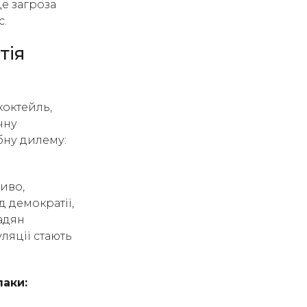
це загроза
с.
тія
октейль,
чну
ибну дилему:
иво,
д демократії,
адян
ляції стають
паки: