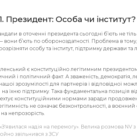
1. Президент: Особа чи інститут?
ндали в оточенні президента сьогодні б’ють не тіл
— вони б’ють по обороноздатності. Проблема в тому,
озрізняти особу та інститут, підтримку держави та 
ленський є конституційно легітимним президенто
чний і політичний факт. А зваженість, демократія, л
ашої зрозумілості для партнерів і відповідної мож
на їхню підтримку. Така фундаментальна позиція від
нехтує конституційними нормами заради продовже
гітимність не означає безконтрольності, а воєнний 
 на непрозорість.
«З'явилася надія на перемогу». Велика розмова NV 
ойно звільнився з ЗСУ