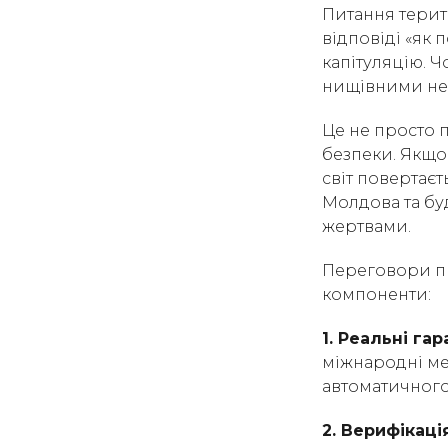
Питання терит
відповіді «як 
капітуляцію. 
нищівними не л
Це не просто 
безпеки. Якщо 
світ повертаєт
Молдова та бу
жертвами.
Переговори пр
компоненти:
1. Реальні гар
міжнародні ме
автоматичного
2. Верифікаці