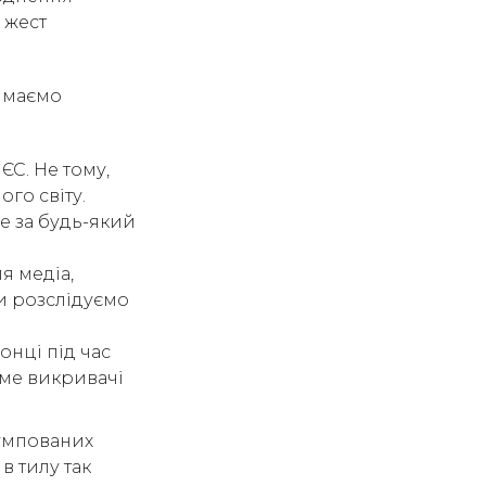
 жест
и маємо
ЄС. Не тому,
ого світу.
е за будь-який
я медіа,
Ми розслідуємо
онці під час
аме викривачі
румпованих
в тилу так