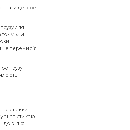
ставати де-юре
 паузу для
 тому, «чи
Поки
лише перемир’я
ро паузу.
корюють
 не стільки
 журналістикою
андою, яка