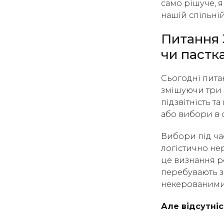
само рішуче, я
нашій спільній
Питання 
чи пастк
Сьогодні пита
змішуючи три 
підзвітність т
або вибори в о
Вибори під ча
логістично нер
це визнання р
перебувають за
некерованими —
Але відсутніс