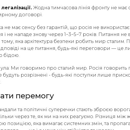
 легалізації.
Жодна тимчасова лінія фронту не має 
ирному договорі.
 не має сенсу без гарантій, що росія не використає
і не нападе знову через 1−3−5−7 років. Питання не в
 в тому, яка архітектура безпеки робить мир сталим. 
ідповіді на це питання, будь-які переговори — це 
 бідою.
ла: Ми говоримо про сталий мир. Росія говорить п
не будуть розрізнені - будь-які поступки лише прис
.
ати перемогу
андали та політичні суперечки стають зброєю ворога
скільки через те, як ми на них реагуємо. Різниця між
ою позицією, яка вимагає системних змін, та пропаг