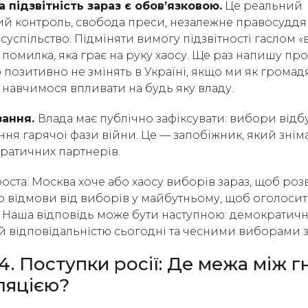
підзвітність зараз є обов’язковою.
Це реальний
й контроль, свобода преси, незалежне правосуддя 
суспільство. Підміняти вимогу підзвітності гаслом 
помилка, яка грає на руку хаосу. Ще раз напишу про 
 позитивно не змінять в Україні, якщо ми як громад
 навчимося впливати на будь яку владу.
зання.
Влада має публічно зафіксувати: вибори відб
ння гарячої фази війни. Це — запобіжник, який знім
ратичних партнерів.
роста: Москва хоче або хаосу виборів зараз, щоб роз
о відмови від виборів у майбутньому, щоб оголосит
 Наша відповідь може бути наступною: демократичн
 відповідальністю сьогодні та чесними виборами з
4. Поступки росії: Де межа між г
уляцією?