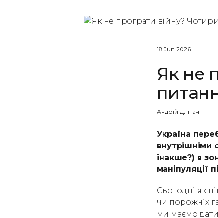
18 Jun 2026
Як не 
питанн
Андрій Длігач
Україна переб
внутрішніми 
інакше?) в зо
маніпуляції п
Сьогодні як ні
чи порожніх га
ми маємо дати 