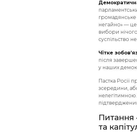
Демократична 
парламентськи
громадянське 
негайно» — це 
вибори нічого
суспільство не
Чітке зобов’я
після заверше
у наших демок
Пастка Росії п
зсередини, аб
нелегітимною.
підтверджений
Питання 
та капіт