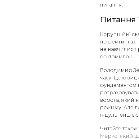
питання.
Питання 
Корупційні ска
по рейтингах 
не навчилися р
до помилок.
Володимир Зе
часу. Це юриди
фундаментом н
розраховувати 
ворога, який 
режиму. Але ле
індульгенцією
Читайте також:
Марко, який щ