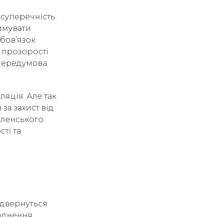
суперечність.
имувати
обов’язок
 прозорості
 передумова
яція. Але так
за захист від
еленського.
ті та
ідвернуться
люднення