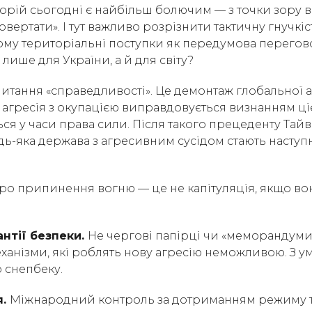
орій сьогодні є найбільш болючим — з точки зору в
повертати». І тут важливо розрізнити тактичну гнучкіст
Чому територіальні поступки як передумова перегов
ише для України, а й для світу?
питання «справедливості». Це демонтаж глобальної а
агресія з окупацією виправдовується визнанням цієї
ься у часи права сили. Після такого прецеденту Тайва
дь-яка держава з агресивним сусідом стають насту
о припинення вогню — це не капітуляція, якщо вон
антії безпеки.
Не чергові папірці чи «меморандуми»
ханізми, які роблять нову агресію неможливою. З 
 снепбеку.
я.
Міжнародний контроль за дотриманням режиму т