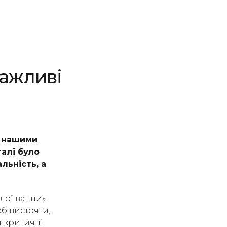
важливі
з нашими
галі було
льність, а
плої ванни»
об вистояти,
и критичні