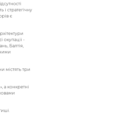
ідсутності
ь і стратегічну
орів є
рхітектури
 окупації -
нь, Балтія,
пними
и містять три
, а конкретні
умовами
иші.