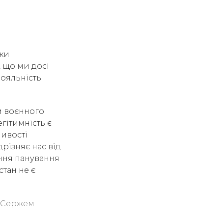
ьки
 що ми досі
лояльність
м воєнного
егітимність є
ливості
різняє нас від
ння панування
стан не є
з Сержем