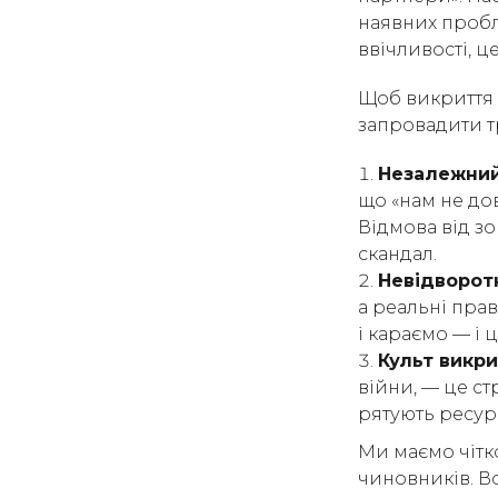
наявних пробле
ввічливості, ц
Щоб викриття 
запровадити т
Незалежний
що «нам не дов
Відмова від зо
скандал.
Невідворотн
а реальні прав
і караємо — і 
Культ викр
війни, — це ст
рятують ресур
Ми маємо чітк
чиновників. Во