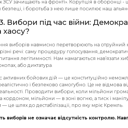
к ЗСУ зачищають на фронті». Корупція в оборонці - 
 безпеці, і боротьба з нею лише посилює наш альян
3. Вибори під час війни: Демокра
а хаосу?
ння виборів навмисно перетворюють на отруйний к
різні речі: саму процедуру голосування, демократи
а питання легітимності. Нам намагаються нав’язати х
копах, або диктатура.
с активних бойових дій — це конституційно неможл
еалістично і безпеково самогубно. Це не відмова ві
еальності. Проводити вибори, коли мільйони гром
 кордоном, мільйони — в зоні вогню, а тиск і маніпу
 це шлях до дестабілізації, про яку мріє Кремль.
ть виборів не означає відсутність контролю. Нав