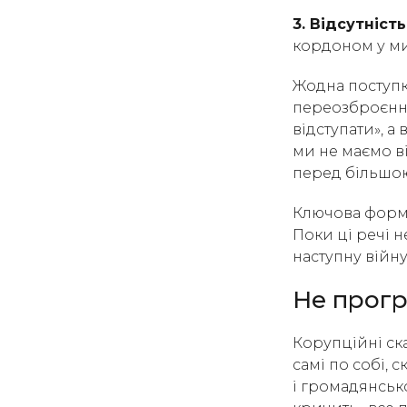
3. Відсутність
кордоном у м
Жодна поступка
переозброєння 
відступати», а
ми не маємо в
перед більшою
Ключова форму
Поки ці речі 
наступну війну
Не прогр
Корупційні ск
самі по собі, 
і громадянськ