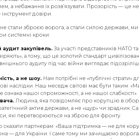
м, а небажання їх розв’язувати. Прозорість — це не
е інструмент довіри.
не стали зброєю ворога, а стали силою держави, м
ри системні кроки:
 аудит закупівель.
За участі представників НАТО та 
іряють», а тому, що це золотий стандарт цивілізован
внішнього аудиту під час війни виглядає підозріліш
ість, а не шоу.
Нам потрібні не «публічні страти» дл
ові наслідки. Наш меседж світові має бути таким: «
це ознака нашої спроможності, а не нашої слабкості».
ивача.
Людина, яка повідомляє про корупцію в обор
ратегічний актив держави, а не «щур» чи зрадник. С
си, які перетворюються на зброю для фронту.
о сказати партнерам: «Ваша підтримка — не для ко
на — для України. І саме тому ми зачищаємо ворога 