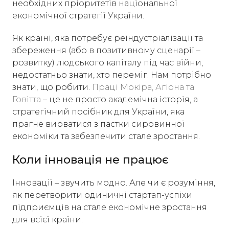
необхідних пріоритетів національної
економічної стратегії України.
Як країні, яка потребує реіндустріалізації та
збереження (або в позитивному сценарії –
розвитку) людського капіталу під час війни,
недостатньо знати, хто переміг. Нам потрібно
знати, що робити.
Праці Мокіра, Агіона та
Говітта
– це не просто академічна історія, а
стратегічний посібник для України, яка
прагне вирватися з пастки сировинної
економіки та забезпечити стале зростання.
Коли інновація не працює
Інновації – звучить модно. Але чи є розуміння,
як перетворити одиничні стартап-успіхи
підприємців на стале економічне зростання
для всієї країни.