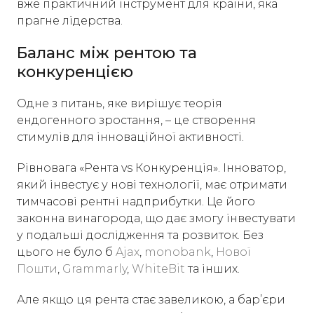
вже практичний інструмент для країни, яка
прагне лідерства.
Баланс між рентою та
конкуренцією
Одне з питань, яке вирішує теорія
ендогенного зростання, – це створення
стимулів для інноваційної активності.
Рівновага «Рента vs Конкуренція». Інноватор,
який інвестує у нові технології, має отримати
тимчасові рентні надприбутки. Це його
законна винагорода, що дає змогу інвестувати
у подальші дослідження та розвиток. Без
цього не було б
Ajax
,
monobank
,
Нової
Пошти
,
Grammarly
,
WhiteBit
та інших.
Але якщо ця рента стає завеликою, а барʼєри