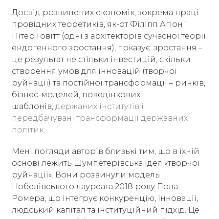
Досвід розвинених економік, зокрема праці
провідних теоретиків, як-от Філіпп Агіон і
Пітер Говітт (одні з архітекторів сучасної теорії
ендогенного зростання), показує: зростання –
це результат не стільки інвестицій, скільки
створення умов для інновацій (творчої
руйнації) та постійної трансформації – ринків,
бізнес-моделей, поведінкових
шаблонів,
держаних інститутів і
передбачувані трансформації державних
політик
.
Мені погляди авторів близькі тим, що в їхній
основі лежить Шумпетерівська ідея «творчої
руйнації». Вони розвинули модель
Нобелівського лауреата 2018 року Пола
Ромера, що інтегрує конкуренцію, інновації,
людський капітал та інституційний підхід. Це