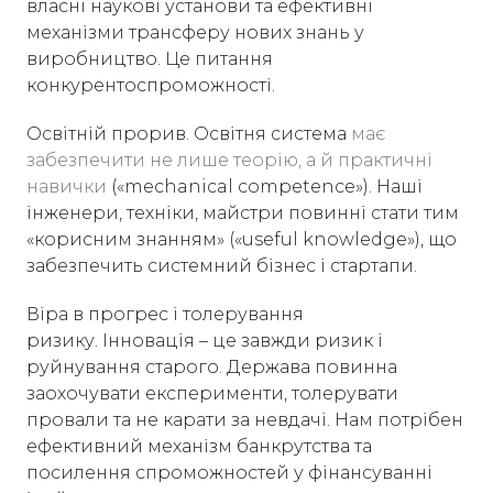
власні наукові установи та ефективні
механізми трансферу нових знань у
виробництво. Це питання
конкурентоспроможності.
Освітній прорив. Освітня система
має
забезпечити не лише теорію, а й практичні
навички
(«mechanical competence»). Наші
інженери, техніки, майстри повинні стати тим
«корисним знанням» («useful knowledge»), що
забезпечить системний бізнес і стартапи.
Віра в прогрес і толерування
ризику. Інновація – це завжди ризик і
руйнування старого. Держава повинна
заохочувати експерименти, толерувати
провали та не карати за невдачі. Нам потрібен
ефективний механізм банкрутства та
посилення спроможностей у фінансуванні