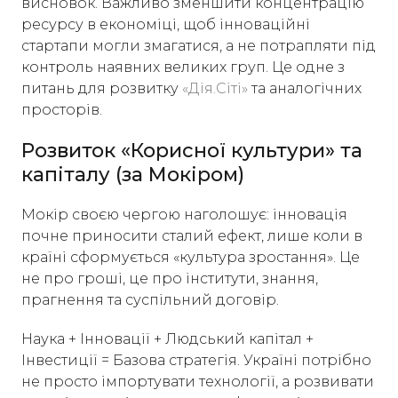
висновок. Важливо зменшити концентрацію
ресурсу в економіці, щоб інноваційні
стартапи могли змагатися, а не потрапляти під
контроль наявних великих груп. Це одне з
питань для розвитку
«Дія.Сіті»
та аналогічних
просторів.
Розвиток «Корисної культури» та
капіталу (за Мокіром)
Мокір своєю чергою наголошує: інновація
почне приносити сталий ефект, лише коли в
країні сформується «культура зростання». Це
не про гроші, це про інститути, знання,
прагнення та суспільний договір.
Наука + Інновації + Людський капітал +
Інвестиції = Базова стратегія. Україні потрібно
не просто імпортувати технології, а розвивати