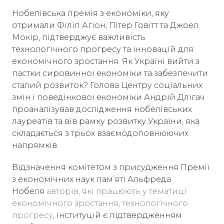
Нобелівська премія з економіки, яку
отримали Філіп Агіон, Пітер Говітт та Джоел
Мокір, підтверджує важливість
технологічного прогресу та інновацій для
економічного зростання. Як Україні вийти з
пастки сировинної економіки та забезпечити
сталий розвиток? Голова Центру соціальних
змін і поведінкової економіки Андрій Длігач
проаналізував дослідження нобелівських
лауреатів та вів рамку розвитку України, яка
складається з трьох взаємодоповнюючих
напрямків.
Відзначення комітетом з присудження Премії
з економічних наук пам’яті Альфреда
Нобеля
авторів, які працюють у тематиці
економічного зростання, технологічного
прогресу
, інституцій є підтвердженням