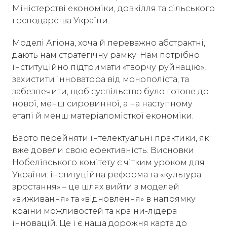
Міністерстві економіки, довкілля та сільського
господарства України.
Моделі Агіона, хоча й переважно абстрактні,
дають нам стратегічну рамку. Нам потрібно
інституційно підтримати «творчу руйнацію»,
захистити інноватора від монополіста, та
забезпечити, щоб суспільство було готове до
нової, менш сировинної, а на наступному
етапі й менш матеріаломісткої економіки.
Варто перейняти інтелектуальні практики, які
вже довели свою ефективність. Висновки
Нобелівського комітету є чітким уроком для
України: інституційна реформа та «культура
зростання» – це шлях вийти з моделей
«виживання» та «відновлення» в напрямку
країни можливостей та країни-лідера
інновацій. Це і є наша дорожня карта до