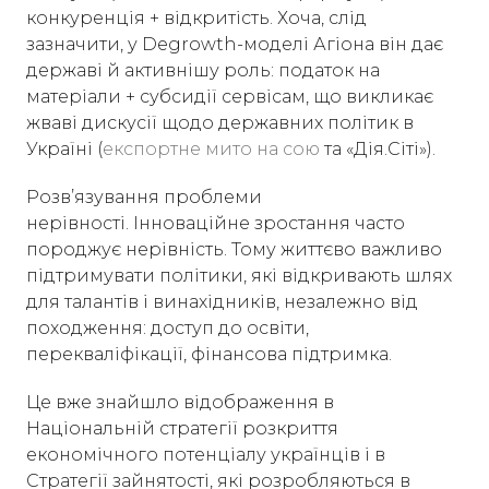
конкуренція + відкритість. Хоча, слід
зазначити, у Degrowth-моделі Агіона він дає
державі й активнішу роль: податок на
матеріали + субсидії сервісам, що викликає
жваві дискусії щодо державних політик в
Україні (
експортне мито на сою
та «Дія.Сіті»).
Розвʼязування проблеми
нерівності. Інноваційне зростання часто
породжує нерівність. Тому життєво важливо
підтримувати політики, які відкривають шлях
для талантів і винахідників, незалежно від
походження: доступ до освіти,
перекваліфікації, фінансова підтримка.
Це вже знайшло відображення в
Національній стратегії розкриття
економічного потенціалу українців і в
Стратегії зайнятості, які розробляються в