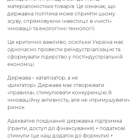
матеріаломістких товарів. Це означає, що
державна політика може сприяти цьому
зсуву, спрямовуючи інвестиції в «чисті»
інновації та екологічні технології.
Це критично важливо, оскільки Україна має
одночасно провести реіндустріалізацію та
сформувати лідерство у постіндустріальній
економіці.
Держава – каталізатор, а не
«диктатор». Держава має створювати
«правила», стимулювати конкуренцію й
інноваційну активність, але не «примушувати»
ринок.
Адекватне поєднання: державна підтримка
(гранти, доступ до фінансування) + податкові
стимули (це наш додаток до формули) +