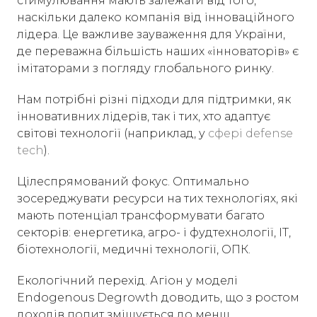
стимулювання мають залежати від того,
наскільки далеко компанія від інноваційного
лідера. Це важливе зауваження для України,
де переважна більшість наших «інноваторів» є
імітаторами з погляду глобального ринку.
Нам потрібні різні підходи для підтримки, як
інновативних лідерів, так і тих, хто адаптує
світові технології (наприклад, у
сфері defense
tech
).
Цілеспрямований фокус. Оптимально
зосереджувати ресурси на тих технологіях, які
мають потенціал трансформувати багато
секторів: енергетика, агро- і фудтехнології, IT,
біотехнології, медичні технології, ОПК.
Екологічний перехід. Агіон у моделі
Endogenous Degrowth доводить, що з ростом
доходів попит зміщується до менш