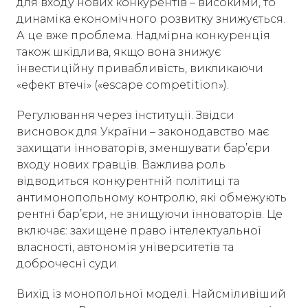
для входу нових конкурентів – високими, то
динаміка економічного розвитку знижується.
А це вже проблема. Надмірна конкуренція
також шкідлива, якщо вона знижує
інвестиційну привабливість, викликаючи
«ефект втечі» («escape competition»).
Регулювання через інституції. Звідси
висновок для України – законодавство має
захищати інноваторів, зменшувати бар’єри
входу нових гравців. Важлива роль
відводиться конкурентній політиці та
антимонопольному контролю, які обмежують
рентні бар’єри, не знищуючи інноваторів. Це
включає: захищене право інтелектуальної
власності, автономія університетів та
доброчесні суди.
Вихід із монопольної моделі. Найсміливіший