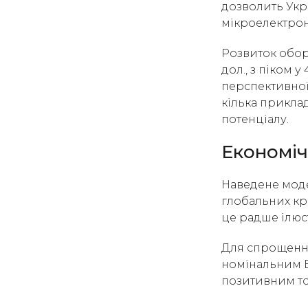
дозволить Укра
мікроелектрон
Розвиток обор
дол., з піком 
перспективної 
кілька прикла
потенціалу.
Економіч
Наведене моде
глобальних кри
це радше ілюст
Для спрощення
номінальним В
позитивним т