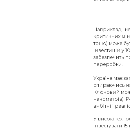
Наприклад, ін
критичних міне
тощо) може бу
інвестицій у 1
забезпечить по
переробки.
Україна має за
спираючись на 
Ключовий можл
нанометрів). 
амбітні і реалі
У високі техн
інвестувати 15 