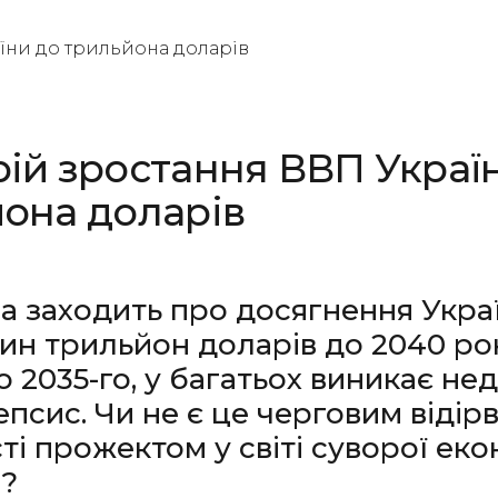
ій зростання ВВП Украї
она доларів
а заходить про досягнення Укра
ин трильйон доларів до 2040 ро
 2035-го, у багатьох виникає нед
епсис. Чи не є це черговим відір
ті прожектом у світі суворої еко
і?