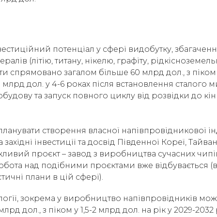
вестиційний потенціал у сфері видобутку, збагачен
ралів (літію, титану, нікелю, графіту, рідкісноземел
ти спрямовано загалом більше 60 млрд дол., з піко
0 млрд дол. у 4-6 роках після встановлення сталого м
будову та запуск повного циклу від розвідки до кі
планувати створення власної напівпровідникової інд
західні інвестиції та досвід Південної Кореї, Тайва
ивий проєкт – завод з виробництва сучасних чипів
Робота над подібними проєктами вже відбувається (
стичні плани в цій сфері).
ології, зокрема у виробництво напівпровідників мо
млрд дол., з піком у 1,5-2 млрд дол. на рік у 2029-2032