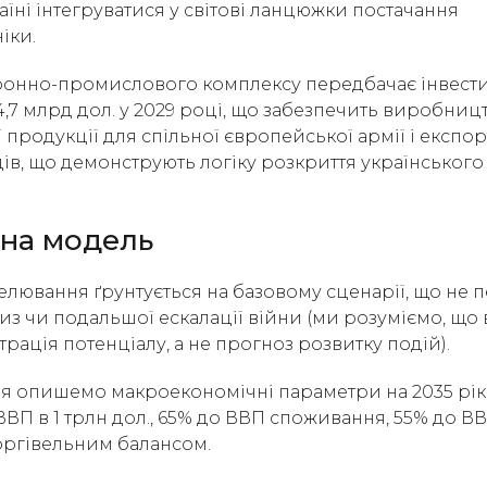
їні інтегруватися у світові ланцюжки постачання
іки.
онно-промислового комплексу передбачає інвестиці
у 4,7 млрд дол. у 2029 році, що забезпечить виробницт
продукції для спільної європейської армії і експор
дів, що демонструють логіку розкриття українськог
на модель
лювання ґрунтується на базовому сценарії, що не 
з чи подальшої ескалації війни (ми розуміємо, що в
рація потенціалу, а не прогноз розвитку подій).
 опишемо макроекономічні параметри на 2035 рік
ВП в 1 трлн дол., 65% до ВВП споживання, 55% до В
оргівельним балансом.