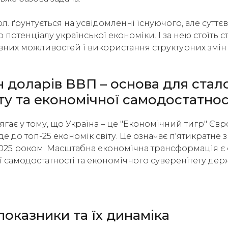
дол. ґрунтується на усвідомленні існуючого, але суттє
потенціалу української економіки. І за нею стоїть с
вних можливостей і використання структурних змін
 доларів ВВП – основа для стал
у та економічної самодостатнос
лягає у тому, що Україна – це "Економічний тигр" Єв
де до топ-25 економік світу. Це означає п'ятикратне 
2025 роком. Масштабна економічна трансформація 
ї самодостатності та економічного суверенітету дер
показники та їх динаміка