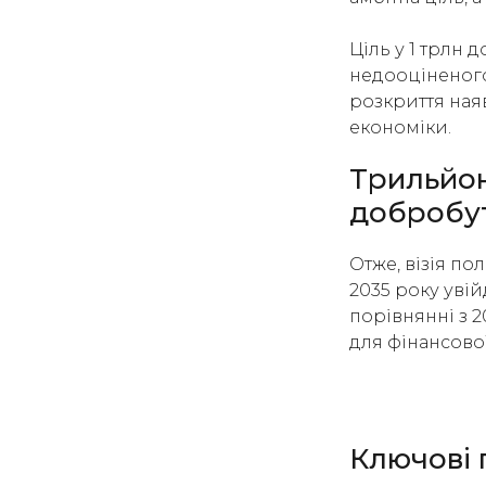
Ціль у 1 трлн 
недооціненого 
розкриття ная
економіки.
Трильйон
добробут
Отже, візія по
2035 року увій
порівнянні з 
для фінансово
Ключові 