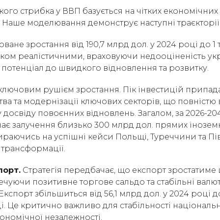
ого стрибка у ВВП базується на чітких економічних
. Наше моделювання демонструє наступні траєкторії
ване зростання від 190,7 млрд дол. у 2024 році до 1 
ілком реалістичними, враховуючи недооціненість ук
ї потенціал до швидкого відновлення та розвитку.
 ключовим рушієм зростання. Пік інвестицій припад
ва та модернізації ключових секторів, що повністю 
досвіду повоєнних відновлень. Загалом, за 2026-2
ає залучення близько 300 млрд дол. прямих інозем
пираючись на успішні кейси Польщі, Туреччини та Пі
 трансформації.
порт.
Стратегія передбачає, що експорт зростатиме
ечуючи позитивне торгове сальдо та стабільні валю
кспорт збільшиться від 56,1 млрд дол. у 2024 році 
ці. Це критично важливо для стабільності національн
ономічної незалежності.