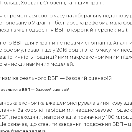
Польщі, Хорватії, Словенії, та інших країн.
ія спромоглася свого часу на ліберальну податкову
опоновану в Україні – болгарська реформа мала форм
механізмів подвоєння ВВП в короткій перспективі).
ного ВВП для України не нова чи спонтанна. Аналі
 сформулював її ще у 2016 році, і з того часу ми не
реалістичність традиційним макроекономічним підх
стемно-динамічних моделей.
а реального ВВП — базовий сценарій
раїнська економіка вже демонструвала виняткову зда
тання. За короткі періоди ми неодноразово подво
ВП, переходячи, наприклад, з позначки у 100 млрд 
Це означає, що ставити завдання подвоєння ВВП – ц
 вже базова задача.