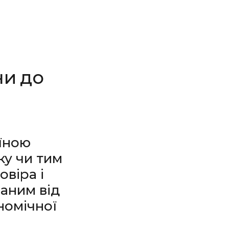
ни до
їною
ку чи тим
овіра і
ваним від
номічної