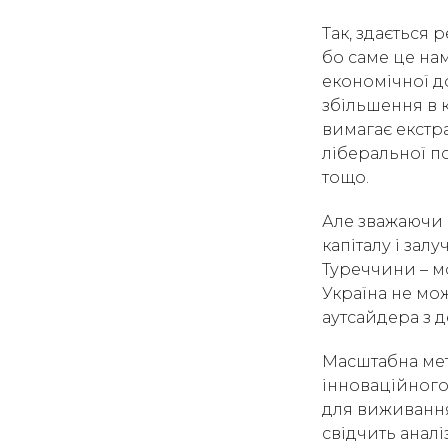
Так, здається 
бо саме це на
економічної д
збільшення в к
вимагає екстр
ліберальної п
тощо.
Але зважаючи 
капіталу і за
Туреччини – м
Україна не мож
аутсайдера з д
Масштабна мет
інноваційного 
для виживання.
свідчить анал