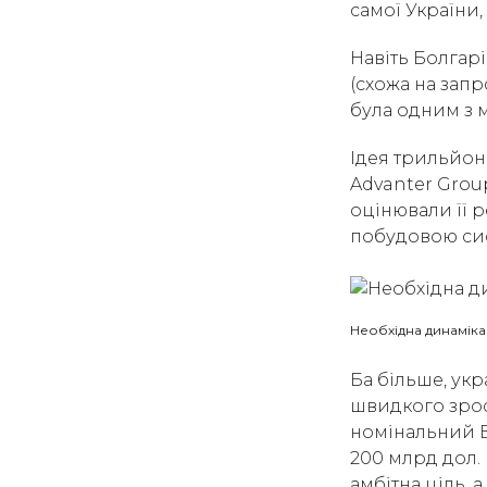
самої України, 
Навіть Болгар
(схожа на запр
була одним з 
Ідея трильйон
Advanter Group
оцінювали її 
побудовою си
Необхідна динамік
Ба більше, ук
швидкого зрос
номінальний В
200 млрд дол. 
амбітна ціль, а