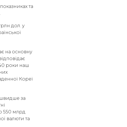
 показниках та
.
трлн дол. у
раїнської
ає на основну
відповідає
040 роки наш
них
вденної Кореї
 швидше за
тні
до 550 млрд
ої валюти та