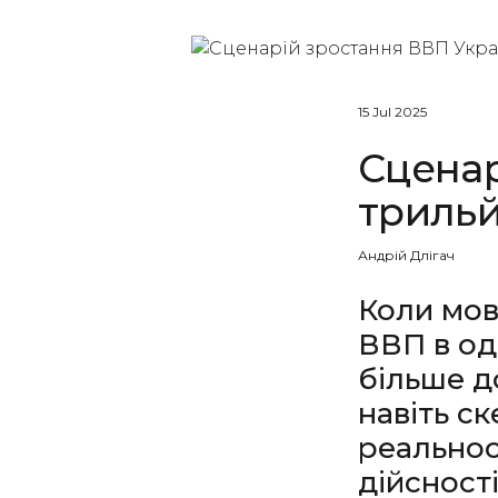
15 Jul 2025
Сценар
трильй
Андрій Длігач
Коли мов
ВВП в од
більше до
навіть ск
реальнос
дійсност