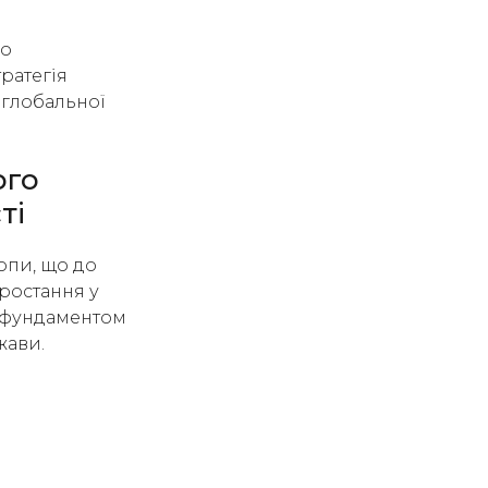
во
тратегія
 глобальної
ого
ті
ропи, що до
зростання у
є фундаментом
жави.