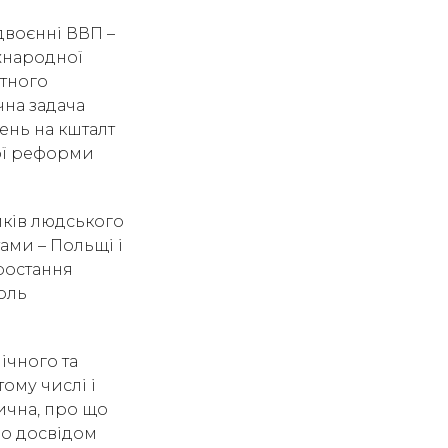
одвоєнні ВВП –
жнародної
атного
чна задача
ень на кшталт
ої реформи
иків людського
ами – Польщі і
ростання
роль
ічного та
ому числі і
тична, про що
но досвідом