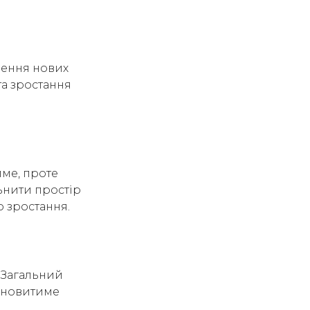
рення нових
та зростання
име, проте
льнити простір
 зростання.
. Загальний
тановитиме