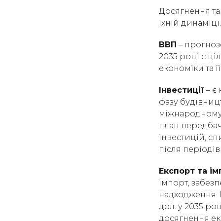
Досягнення так
їхній динаміці
ВВП
– прогнозо
2035 році є ц
економіки та ї
Інвестиції
– є
фазу будівницт
міжнародному 
план передбач
інвестицій, с
після періодів
Експорт та ім
імпорт, забезп
надходження. Е
дол. у 2035 ро
досягнення ек