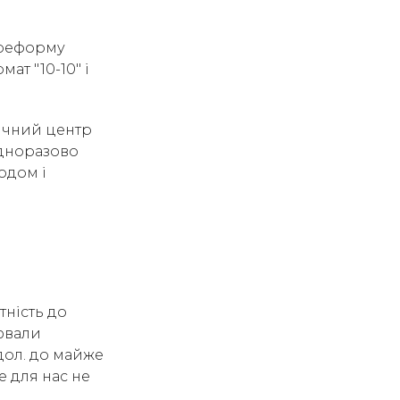
 реформу
ат "10-10" і
тичний центр
одноразово
одом і
тність до
ювали
дол. до майже
е для нас не