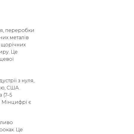
ня, переробки
ьних металів
м щорічних
иру. Це
нцевої
устрії з нуля,
ню, США.
 (7–5
в Мінцифрі є
жливо
 роках. Це