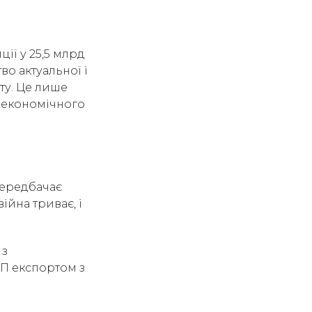
ї у 25,5 млрд
во актуальної і
ту. Це лише
о економічного
передбачає
ійна триває, і
 з
ВП експортом з