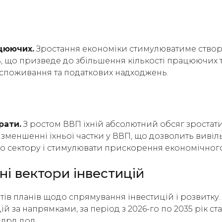
ацюючих.
Зростання економіки стимулюватиме ство
, що призведе до збільшення кількості працюючих 
споживання та податкових надходжень.
рати.
З ростом ВВП їхній абсолютний обсяг зростат
 зменшенні їхньої частки у ВВП, що дозволить виві
о сектору і стимулювати прискорення економічного
ні вектори інвестицій
нтів планів щодо спрямування інвестицій і розвитку
ій за напрямками, за період з 2026-го по 2035 рік с
млрд дол.