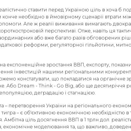
реалістично ставити перед Україною ціль в хоча б п
м конче необхідно в ймовірному сценарії втрати мі
опомоги. Але ж реалії виживання вимагають двокр
ороткостроковій перспективі. Отже, навіть ця такти
аординарних або вже багато разів обговорених ріш
одаткової реформи, регуляторної гільйотини, митн
на експоненційне зростання ВВП, експорту, показн
лучення інвестицій нашими регіональними конкурент
ожемо констатувати, що покладатися на органічне з
е. Або Dream - Think - Go Big, або ще десятиріччя 
епопуляцією, деградацію і стагнацією.
а – перетворення України на регіонального економ
тигра – є об'єктивною економічною необхідністю в т
 Амбітна ціль досягнення ВВП в 1 трлн дол. реаліс
із, економічне моделювання та, що важливо, доведе