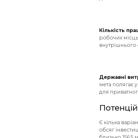
Кількість пр
робочих місць
внутрішнього 
Державні вит
мета полягає у
для приватног
Потенцій
Є кілька варіа
обсяг інвестиц
близько 156,5 