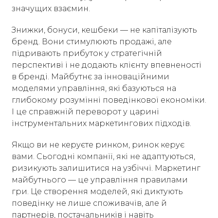
значущих взаємин.
Знижки, бонуси, кешбеки — не капіталізують
бренд. Вони стимулюють продажі, але
підривають прибуток у стратегічній
перспективі і не додають клієнту впевненості
в бренді. Майбутнє за інноваційними
моделями управління, які базуються на
глибокому розумінні поведінкової економіки.
І це справжній переворот у царині
інструментальних маркетингових підходів.
Якщо ви не керуєте ринком, ринок керує
вами. Сьогодні компанії, які не адаптуються,
ризикують залишитися на узбіччі. Маркетинг
майбутнього — це управління правилами
гри. Це створення моделей, які диктують
поведінку не лише споживачів, але й
партнерів, постачальників і навіть