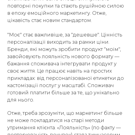
повторні покупки та стають рушійною силою
в епоху емоційного маркетингу. Отже,
цікавість стає новим стандартом.
"Моє" стає важливіше, за "дешевше". Цінність
персоналізації виходить за рамки ціни.
Бренди, які можуть зробити продукт "моїм",
завойовують лояльність нового формату —
бажання споживача інтегрувати продукт у
своє життя. Це працює навіть на простих
прикладах: від персоналізованої етикетки до
кастомізації послуг у масштабі. Споживач
готовий платити більше за те, що унікально
для нього.
Отже, треба зрозуміти, що маркетинг більше
не може покладатися на старі методи
утримання клієнта. «Лояльність» (по факту —
повторюваність покупок) стала тимчасовим