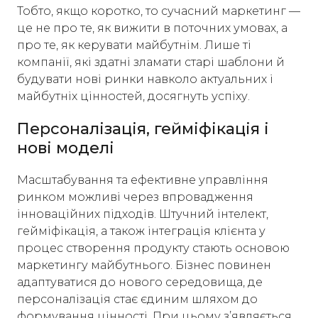
Тобто, якщо коротко, то сучасний маркетинг —
це не про те, як вижити в поточних умовах, а
про те, як керувати майбутнім. Лише ті
компанії, які здатні зламати старі шаблони й
будувати нові ринки навколо актуальних і
майбутніх цінностей, досягнуть успіху.
Персоналізація, гейміфікація і
нові моделі
Масштабування та ефективне управління
ринком можливі через впровадження
інноваційних підходів. Штучний інтелект,
гейміфікація, а також інтеграція клієнта у
процес створення продукту стають основою
маркетингу майбутнього. Бізнес повинен
адаптуватися до нового середовища, де
персоналізація стає єдиним шляхом до
формування цінності. При цьому зʼявляється