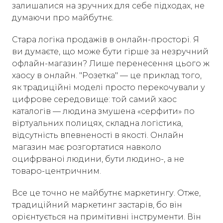
залишалися на зручних для себе підходах, не
думаючи про майбутнє.
Стара логіка продажів в онлайн-просторі. Я
ви думаєте, що може бути гірше за незручний
офлайн-магазин? Лише перенесення цього ж
хаосу в онлайн. "Розетка" — це приклад того,
як традиційні моделі просто перекочували у
цифрове середовище: той самий хаос
каталогів — людина змушена «серфити» по
віртуальних полицях, складна логістика,
відсутність впевненості в якості. Онлайн
магазин має розгортатися навколо
оцифрваноі людини, бути людино-, а не
товаро-центричним.
Все це точно не майбутнє маркетингу. Отже,
традиційний маркетинг застарів, бо він
орієнтується на примітивні інструменти. Він