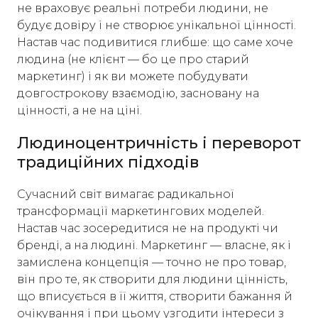
не враховує реальні потреби людини, не
будує довіру і не створює унікальної цінності.
Настав час подивитися глибше: що саме хоче
людина (не клієнт — бо це про старий
маркетинг) і як ви можете побудувати
довгострокову взаємодію, засновану на
цінності, а не на ціні.
Людиноцентричність і переворот
традиційних підходів
Сучасний світ вимагає радикальної
трансформації маркетингових моделей.
Настав час зосередитися не на продукті чи
бренді, а на людині. Маркетинг — власне, як і
замислена концепція — точно не про товар,
він про те, як створити для людини цінність,
що вписується в її життя, створити бажання й
очікування і при цьому узгодити інтереси з