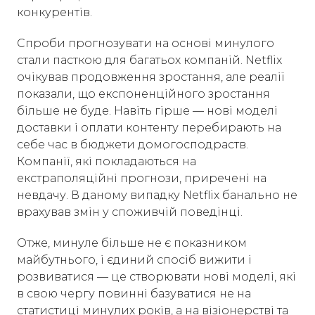
конкурентів.
Спроби прогнозувати на основі минулого
стали пасткою для багатьох компаній. Netflix
очікував продовження зростання, але реалії
показали, що експоненційного зростання
більше не буде. Навіть гірше — нові моделі
доставки і оплати контенту перебирають на
себе час в бюджети домогосподраств.
Компанії, які покладаються на
екстраполяційні прогнози, приречені на
невдачу. В даному випадку Netflix банально не
врахував змін у споживчій поведінці.
Отже, минуле більше не є показником
майбутнього, і єдиний спосіб вижити і
розвиватися — це створювати нові моделі, які
в свою чергу повинні базуватися не на
статистиці минулих років, а на візіонерстві та