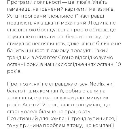
Програми лояльності — це ілюзія. Уявіть
гаманець, наповнений картками магазинів.
Усі ці програми "лояльності" насправді
працюють як відкатні механізми. Людина не
стає вірною бренду, вона просто обирає, де
зручніше отримати
кешбек чи знижку.
Це
стимулює нелояльність, адже клієнт більше не
бачить цінності в самому продукті. Такий
тренд ми в Advanter Group відслідковуємо
останні роки в наших дослідженнях останні 10
років.
Прогнози, які не справджуються. Netflix, як і
багато інших компаній, робив ставки на
зростання, екстраполюючи дані минулих
років. Але в 2021 році стало зрозуміло, що
старі моделі більше не працюють.
Позитивний для компанії тренд зупинився, і
тому причина проблем в тому, що компанії