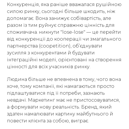
Конкуренція, яка раніше вважалася рушійною
силою ринку, сьогодні більше шкодить, ніж
допомагає. Вона занижує собівартість, але
разом із тим руйнує справжню цінність для
споживчача. никнути "lose-lose" — це перейти
від конкуренції до кооперації чи змагального
партнерства (coopetition), об’єднувати
зусилля з конкурентами й будувати
інтеграційні моделі, орієнтовані на створення
цінності для всіх учасників ринку.
Людина більше не впевнена в тому, чого вона
хоче, тому компанії, які намагаються просто
підлаштуватися під її потреби, зазнають
невдачі. Маркетинг має не пристосовуватися,
а формувати нову реальність. Бренд, який
здатен намалювати картину майбутнього й
повести клієнта за собою, виграє.