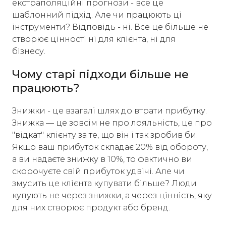
екстраполяційні прогнози - все це
шаблонний підхід. Але чи працюють ці
інструменти? Відповідь - ні. Все це більше не
створює цінності ні для клієнта, ні для
бізнесу.
Чому старі підходи більше не
працюють?
Знижки - це взагалі шлях до втрати прибутку.
Знижка — це зовсім не про лояльність, це про
"відкат" клієнту за те, що він і так зробив би.
Якщо ваш прибуток складає 20% від обороту,
а ви надаєте знижку в 10%, то фактично ви
скорочуєте свій прибуток удвічі. Але чи
змусить це клієнта купувати більше? Люди
купують не через знижки, а через цінність, яку
для них створює продукт або бренд.