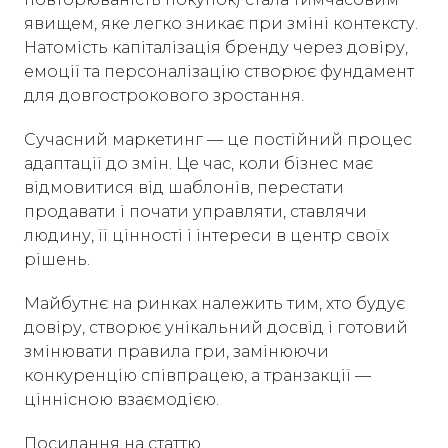
явищем, яке легко зникає при зміні контексту.
Натомість капіталізація бренду через довіру,
емоції та персоналізацію створює фундамент
для довгострокового зростання.
Сучасний маркетинг — це постійний процес
адаптації до змін. Це час, коли бізнес має
відмовитися від шаблонів, перестати
продавати і почати управляти, ставлячи
людину, її цінності і інтереси в центр своїх
рішень.
Майбутнє на ринках належить тим, хто будує
довіру, створює унікальний досвід і готовий
змінювати правила гри, замінюючи
конкуренцію співпрацею, а транзакції —
ціннісною взаємодією.
Посилання на статтю