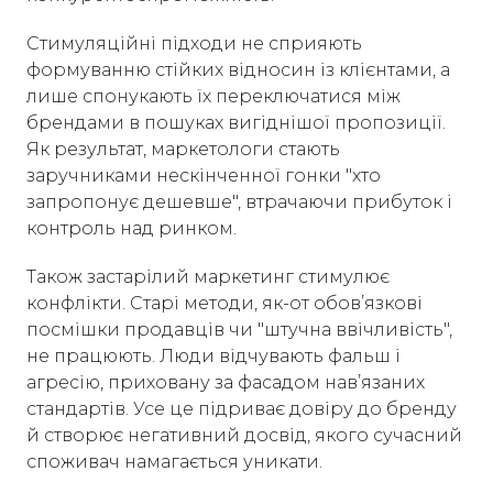
Стимуляційні підходи не сприяють
формуванню стійких відносин із клієнтами, а
лише спонукають їх переключатися між
брендами в пошуках вигіднішої пропозиції.
Як результат, маркетологи стають
заручниками нескінченної гонки "хто
запропонує дешевше", втрачаючи прибуток і
контроль над ринком.
Також застарілий маркетинг стимулює
конфлікти. Старі методи, як-от обов’язкові
посмішки продавців чи "штучна ввічливість",
не працюють. Люди відчувають фальш і
агресію, приховану за фасадом нав’язаних
стандартів. Усе це підриває довіру до бренду
й створює негативний досвід, якого сучасний
споживач намагається уникати.