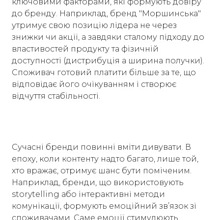
ключовими факторами, які формують довіру
до бренду. Наприклад, бренд "Моршинська"
утримує свою позицію лідера не через
знижки чи акції, а завдяки сталому підходу до
властивостей продукту та фізичній
доступності (дистрибуція а ширина получки).
Споживач готовий платити більше за те, що
відповідає його очікуванням і створює
відчуття стабільності.
Сучасні бренди повинні вміти дивувати. В
епоху, коли контенту надто багато, лише той,
хто вражає, отримує шанс бути поміченим.
Наприклад, бренди, що використовують
storytelling або інтерактивні методи
комунікації, формують емоційний зв’язок зі
споживачами. Саме емоції стимулюють