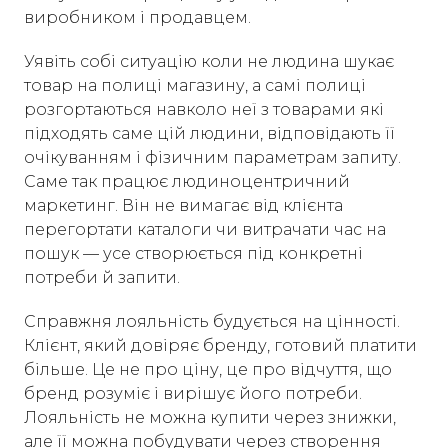
виробником і продавцем.
Уявіть собі ситуацію коли не людина шукає
товар на полиці магазину, а самі полиці
розгортаються навколо неї з товарами які
підходять саме цій людини, відповідають її
очікуванням і фізичним параметрам запиту.
Саме так працює людиноцентричний
маркетинг. Він не вимагає від клієнта
перегортати каталоги чи витрачати час на
пошук — усе створюється під конкретні
потреби й запити.
Справжня лояльність будується на цінності.
Клієнт, який довіряє бренду, готовий платити
більше. Це не про ціну, це про відчуття, що
бренд розуміє і вирішує його потреби.
Лояльність не можна купити через знижки,
але її можна побудувати через створення