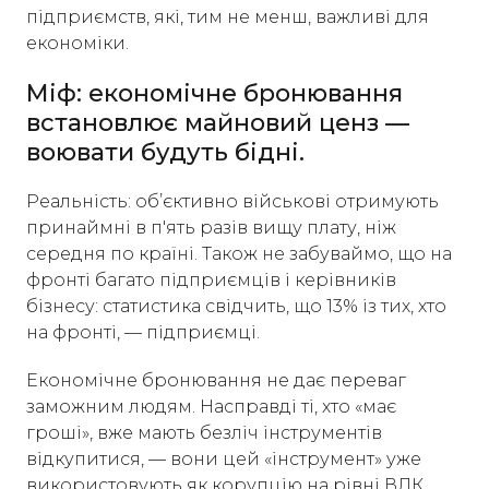
підприємств, які, тим не менш, важливі для
економіки.
Міф: економічне бронювання
встановлює майновий ценз —
воювати будуть бідні.
Реальність: об’єктивно військові отримують
принаймні в п'ять разів вищу плату, ніж
середня по країні. Також не забуваймо, що на
фронті багато підприємців і керівників
бізнесу: статистика свідчить, що 13% із тих, хто
на фронті, — підприємці.
Економічне бронювання не дає переваг
заможним людям. Насправді ті, хто «має
гроші», вже мають безліч інструментів
відкупитися, — вони цей «інструмент» уже
використовують як корупцію на рівні ВЛК,