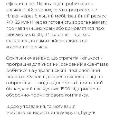
ефективність. Якщо акцент робиться на
кількості військових, то ми програємо не
тільки через більший мобілізаційний ресурс
РФ (25 млн) і через готовність ворога наймати
громадян інших країн або домовлятися про
військових із КНДР. Головне — це їхнє
ставлення до самих військових як до
«гарматного м’яса».
Оскільки очевидно, що стратегія «кількості»
програшна для України, основний акцент має
робитися на управлінській і технологічній
перевазі. Основні джерела технологізації та
озброєння — західна допомога і приватний
бізнес, який налічує вже 1500 підприємств
оборонно-промислового комплексу.
Щодо управління, то мотивація
мобілізованих, як і потік рекрутів, будуть