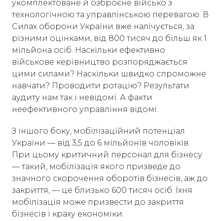
укомплектоване й озброєне військо з
технологічною та управлінською перевагою. В
Силах оборони України вже налічується, за
різними оцінками, від 800 тисяч до більш як 1
мільйона осіб. Наскільки ефективно
військове керівництво розпоряджається
цими силами? Наскільки швидко спроможне
навчати? Проводити ротацію? Результати
аудиту нам так і невідомі. А факти
неефективного управління відомі.
З іншого боку, мобілізаційний потенціал
України — від 3,5 до 6 мільйонів чоловіків.
При цьому критичний персонал для бізнесу
— такий, мобілізація якого призведе до
значного скорочення оборотів бізнесів, аж до
закриття, — це близько 600 тисяч осіб. Їхня
мобілізація може призвести до закриття
бізнесів і краху економіки.