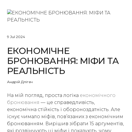
9 Jul 2024
ЕКОНОМІЧНЕ
БРОНЮВАННЯ: МІФИ ТА
РЕАЛЬНІСТЬ
Андрій Длігач
На мій погляд, проста логіка
економічного
бронювання
— це справедливість,
економічна стійкість і обороноздатність. Але
існує чимало міфів, пов’язаних з економічним
бронюванням. Вирішив зібрати 15 аргументів,
які розвінчують ці міфи і показують, чому