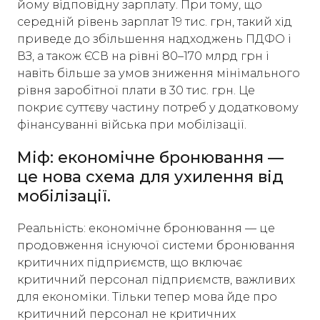
йому відповідну зарплату. При тому, що
середній рівень зарплат 19 тис. грн, такий хід
приведе до збільшення надходжень ПДФО і
ВЗ, а також ЄСВ на рівні 80–170 млрд грн і
навіть більше за умов зниження мінімального
рівня заробітної плати в 30 тис. грн. Це
покриє суттєву частину потреб у додатковому
фінансуванні війська при мобілізації.
Міф: економічне бронювання —
це нова схема для ухилення від
мобілізації.
Реальність: економічне бронювання — це
продовження існуючої системи бронювання
критичних підприємств, що включає
критичний персонал підприємств, важливих
для економіки. Тільки тепер мова йде про
критичний персонал не критичних