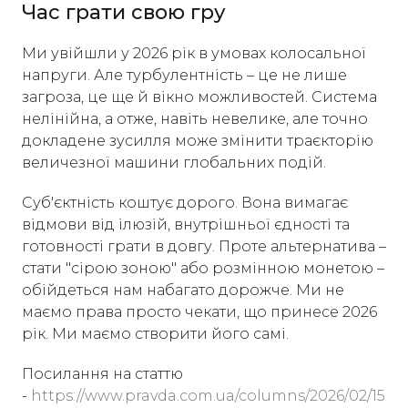
Час грати свою гру
Ми увійшли у 2026 рік в умовах колосальної
напруги. Але турбулентність – це не лише
загроза, це ще й вікно можливостей. Система
нелінійна, а отже, навіть невелике, але точно
докладене зусилля може змінити траєкторію
величезної машини глобальних подій.
Суб'єктність коштує дорого. Вона вимагає
відмови від ілюзій, внутрішньої єдності та
готовності грати в довгу. Проте альтернатива –
стати "сірою зоною" або розмінною монетою –
обійдеться нам набагато дорожче. Ми не
маємо права просто чекати, що принесе 2026
рік. Ми маємо створити його самі.
Посилання на статтю
-
https://www.pravda.com.ua/columns/2026/02/15