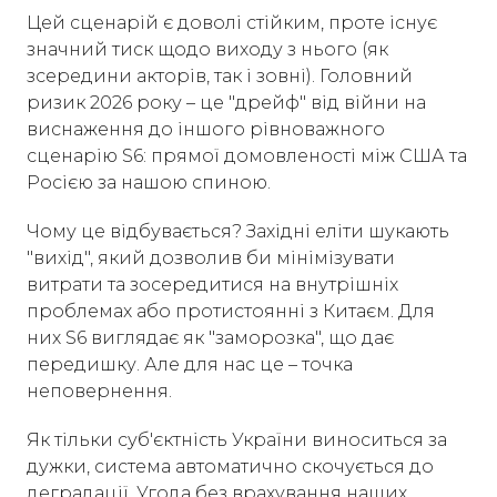
Цей сценарій є доволі стійким, проте існує
значний тиск щодо виходу з нього (як
зсередини акторів, так і зовні). Головний
ризик 2026 року – це "дрейф" від війни на
виснаження до іншого рівноважного
сценарію S6: прямої домовленості між США та
Росією за нашою спиною.
Чому це відбувається? Західні еліти шукають
"вихід", який дозволив би мінімізувати
витрати та зосередитися на внутрішніх
проблемах або протистоянні з Китаєм. Для
них S6 виглядає як "заморозка", що дає
передишку. Але для нас це – точка
неповернення.
Як тільки суб'єктність України виноситься за
дужки, система автоматично скочується до
деградації. Угода без врахування наших