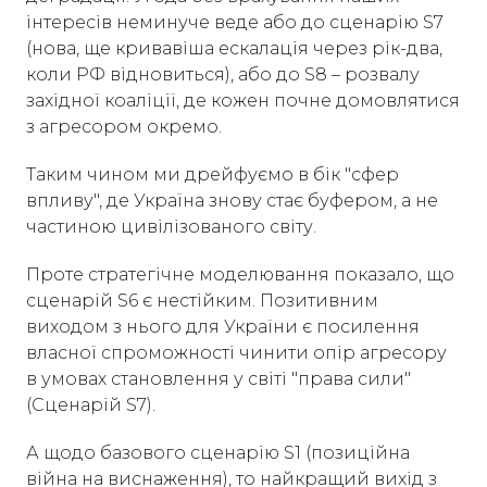
інтересів неминуче веде або до сценарію S7
(нова, ще кривавіша ескалація через рік-два,
коли РФ відновиться), або до S8 – розвалу
західної коаліції, де кожен почне домовлятися
з агресором окремо.
Таким чином ми дрейфуємо в бік "сфер
впливу", де Україна знову стає буфером, а не
частиною цивілізованого світу.
Проте стратегічне моделювання показало, що
сценарій S6 є нестійким. Позитивним
виходом з нього для України є посилення
власної спроможності чинити опір агресору
в умовах становлення у світі "права сили"
(Сценарій S7).
А щодо базового сценарію S1 (позиційна
війна на виснаження), то найкращий вихід з