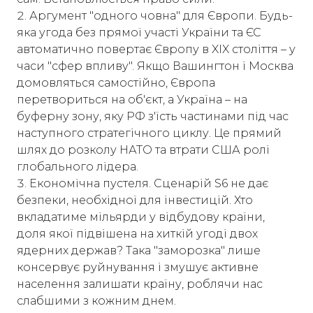
Аргумент "одного човна" для Європи. Будь-
яка угода без прямої участі України та ЄС
автоматично повертає Європу в XIX століття – у
часи "сфер впливу". Якщо Вашингтон і Москва
домовляться самостійно, Європа
перетвориться на об'єкт, а Україна – на
буферну зону, яку РФ з'їсть частинами під час
наступного стратегічного циклу. Це прямий
шлях до розколу НАТО та втрати США ролі
глобального лідера.
Економічна пустеля. Сценарій S6 не дає
безпеки, необхідної для інвестицій. Хто
вкладатиме мільярди у відбудову країни,
доля якої підвішена на хиткій угоді двох
ядерних держав? Така "заморозка" лише
консервує руйнування і змушує активне
населення залишати країну, роблячи нас
слабшими з кожним днем.