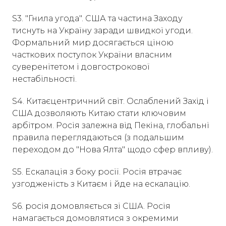
S3. "Гнила угода". США та частина Заходу
тиснуть на Україну заради швидкої угоди.
Формальний мир досягається ціною
часткових поступок України власним
суверенітетом і довгострокової
нестабільності.
S4. Китаєцентричний світ. Ослаблений Захід і
США дозволяють Китаю стати ключовим
арбітром. Росія залежна від Пекіна, глобальні
правила переглядаються (з подальшим
переходом до "Нова Ялта" щодо сфер впливу).
S5. Ескалація з боку росії. Росія втрачає
узгодженість з Китаєм і йде на ескалацію.
S6. росія домовляється зі США. Росія
намагається домовлятися з окремими