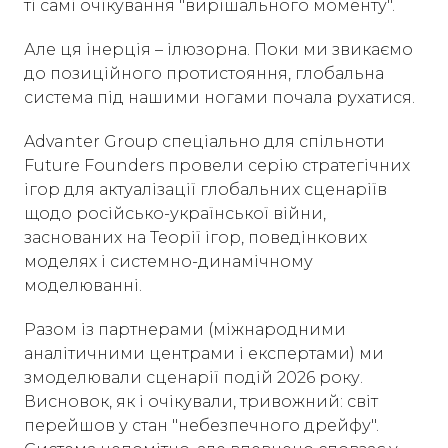
ті самі очікування "вирішального моменту".
Але ця інерція – ілюзорна. Поки ми звикаємо
до позиційного протистояння, глобальна
система під нашими ногами почала рухатися.
Advanter Group спеціально для спільноти
Future Founders провели серію стратегічних
ігор для актуалізації глобальних сценаріїв
щодо російсько-української війни,
заснованих на Теорії ігор, поведінкових
моделях і системно-динамічному
моделюванні.
Разом із партнерами (міжнародними
аналітичними центрами і експертами) ми
змоделювали сценарії подій 2026 року.
Висновок, як і очікували, тривожний: світ
перейшов у стан "небезпечного дрейфу".