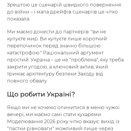
Зрештою це сценарій швидкого повернення
до війни – і мапа дрейфів сценаріїв це чітко
показала.
Ми маємо донести до партнерів: "ви не
купуєте мир. Ви купуєте лише короткий
перепочинок перед значно більшою
катастрофою." Раціональний аргумент
простий: Україна – це не "проблема", яку треба
закрити угодою, а ключовий актив, який
тримає архітектуру безпеки Заходу від
повного обвалу.
Що робити Україні?
Якщо ми не хочемо опинитися в меню чужої
вечері, ми маємо самі стати кухарями.
Моделювання 2026 року чітко вказує: вихід із
"пастки рівноваги" можливий лише через