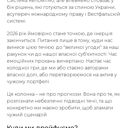
Система непомітно, але впевнено сповзає у
бік рішень, які готуються за спиною України,
всупереч міжнародному праву і Вестфальскій
системі.
2026 рік ймовірно стане точкою, де інерція
закінчиться. Питання лише в тому, куди нас
винесе цією течією: до "великої угоди" за наш
рахунок чи до нашої власної суб'єктності. Час
емоційних прохань вичерпано. Настає час
холодної гри, де ми або стаємо авторами
власної долі, або перетворюємося на актив у
чужому портфелі.
Ця колонка – не про прогнози. Вона про те, як
розпізнати небезпечні підводні течії, та що
конкретно ми маємо зробити, щоб зламати
чужий сценарій.
Куди ми дрейфуємо?