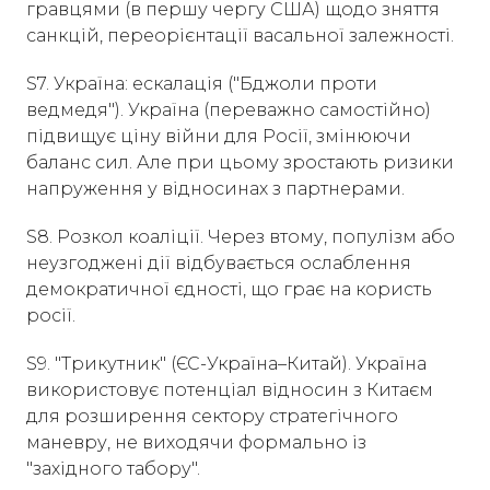
гравцями (в першу чергу США) щодо зняття
санкцій, переорієнтації васальної залежності.
S7. Україна: ескалація ("Бджоли проти
ведмедя"). Україна (переважно самостійно)
підвищує ціну війни для Росії, змінюючи
баланс сил. Але при цьому зростають ризики
напруження у відносинах з партнерами.
S8. Розкол коаліції. Через втому, популізм або
неузгоджені дії відбувається ослаблення
демократичної єдності, що грає на користь
росії.
S9. "Трикутник" (ЄС-Україна–Китай). Україна
використовує потенціал відносин з Китаєм
для розширення сектору стратегічного
маневру, не виходячи формально із
"західного табору".