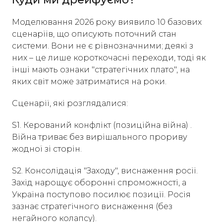
Моделювання 2026 року виявило 10 базових
сценаріїв, що описують поточний стан
системи. Вони не є рівнозначними; деякі з
них – це лише короткочасні переходи, тоді як
інші мають ознаки "стратегічних плато", на
яких світ може затриматися на роки.
Сценарії, які розглядалися:
S1. Керований конфлікт (позиційна війна) .
Війна триває без вирішального прориву
жодної зі сторін.
S2. Консолідація "Заходу", виснаження росії.
Захід нарощує оборонні спроможності, а
Україна поступово посилює позиції. Росія
зазнає стратегічного виснаження (без
негайного колапсу).