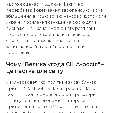
нього є сценарій S2, який фактично
передбачає формування європейської армії,
збільшення військової і фінансової допомоги
Україні, посилення санкцій на росію для її
виснаження. І хоча ймовірність реалізації
цього сценарію залишається низькою,
стратегічна гра засвідчила, що він
залишається "на столі" в стратегічній
перспективі.
Чому "Велика угода США-росія" –
це пастка для світу
У кулуарах великої політики знову блукає
привид "Real politik". Ідея проста: США та
росія, на фоні домовленостей про сфери
впливу і спільні економічні інтереси,
припинення вогню в Україні, фіксацію ліній
зіткнення (з поступками України) та поступове