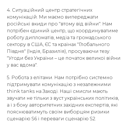
4. Ситуаційний центр стратегічних
комунікацій. Ми маємо випереджати
російські вкиди про "втому від війни". Нам
потрібен єдиний центр, що координуватиме
роботу дипломатів, медіа та громадського
сектору в США, ЄС та країнах "Глобального
Півдня" (Індія, Бразилія), просуваючи тезу:
"Угоди без України – це початок великої війни
у вас вдома".
5. Робота з елітами. Нам потрібно системно
підтримувати комунікацію з незалежними
think tanks на Заході. Наші смисли мають
звучати не тільки з вуст українських політиків,
а і з боку авторитетних західних експертів, які
пояснюватимуть своїм виборцям ризики
сценарію S6 і переваги сценарію S2.