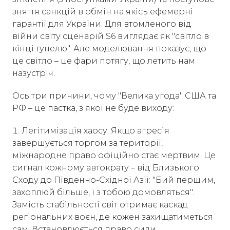
зняття санкцій в обмін на якісь ефемерні
гарантії для України. Для втомленого від
війни світу сценарій S6 виглядає як "світло в
кінці тунелю". Але моделювання показує, що
це світло – це фари потягу, що летить нам
назустріч.
Ось три причини, чому "Велика угода" США та
РФ – це пастка, з якої не буде виходу:
Легітимізація хаосу. Якщо агресія
завершується торгом за території,
міжнародне право офіційно стає мертвим. Це
сигнал кожному автократу – від Близького
Сходу до Південно-Східної Азії: "Бий першим,
захоплюй більше, і з тобою домовляться".
Замість стабільності світ отримає каскад
регіональних воєн, де кожен захищатиметься
сам. Встановлюється право сили.