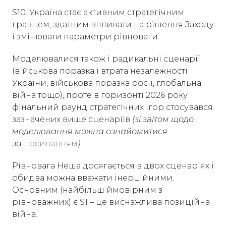
S10. Україна стає активним стратегічним
гравцем, здатним впливати на рішення Заходу
і змінювати параметри рівноваги.
Моделювалися також і радикальні сценарії
(військова поразка і втрата незалежності
України, військова поразка росії, глобальна
війна тощо), проте в горизонті 2026 року
фінальний раунд стратегічних ігор стосувався
зазначених вище сценаріїв
(зі звітом щодо
моделювання можна ознайомитися
за
посиланням
)
.
Рівновага Неша досягається в двох сценаріях і
обидва можна вважати інерційними.
Основним (найбільш ймовірним з
рівноважних) є S1 – це виснажлива позиційна
війна.